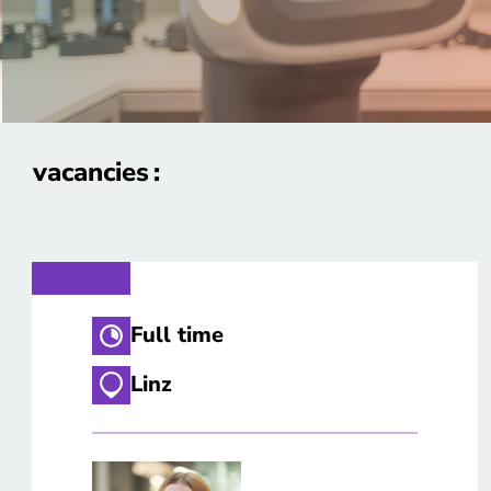
vacancies
Full time
Linz